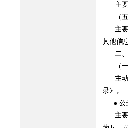
主
（
主
其他信
二
（
主
录》。
公
●
主
为
http: