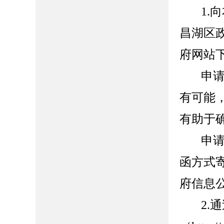
1.
向
昌湖
区
府网站
申
有可能
有助于
申
函方式
府信息
2.