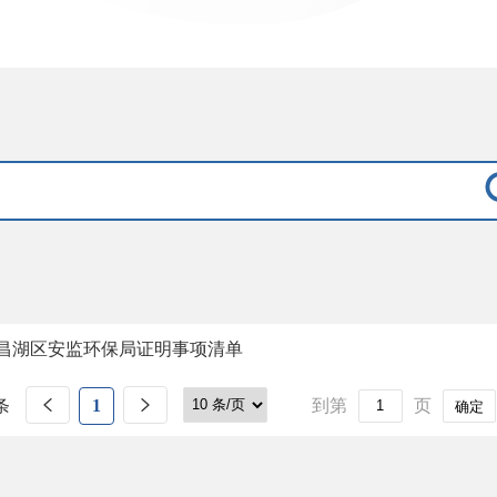
昌湖区安监环保局证明事项清单
条
1
到第
页
确定