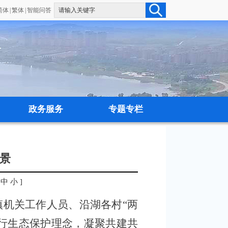
简体
|
繁体
|
智能问答
政务服务
专题专栏
景
中
小
]
镇机关工作人员、沿湖各村“两
行生态保护理念，凝聚共建共